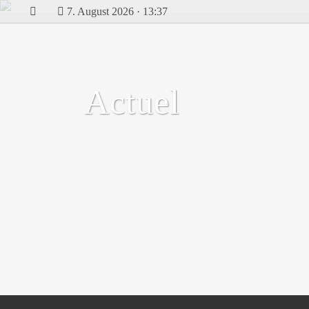
7. August 2026 · 13:37
Actuel
Les fèves de cacao sont plus chères que
jamais.
Alarme sur le rayon chocolat: la barre deviendra-
t-elle bientôt un luxe coûteux? Récolte de cacao
dans une plantation près d'Agboville en Côte
d'Ivoire © Philippe...
20 Mai, 2024