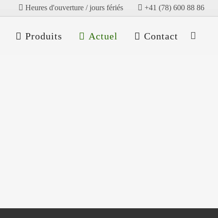
Heures d'ouverture / jours fériés
+41 (78) 600 88 86
Produits
Actuel
Contact
 et évolutions
t évolutions du secteur
aire mondial Récolte de soja au Brésil
ublic Eye La croissance
ue, la hausse des revenus et
on...
19