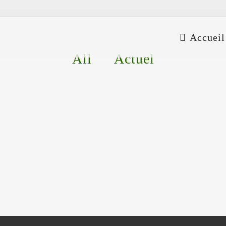
Accueil
All
Actuel
Les agriculteurs européens ont triplé
Tendances
leurs cultures en 10 ans
Tendances e
Soja: les agriculteurs européens ont triplé leur
agroaliment
culture en 10 ans Culture du soja © TPSG / Dr.
© TPSG / P
Olaf Zinke, agrarheute Dans l’UE, la troisième
démographiq
plus...
l’urbanisati
26 November, 2023
04 Juni, 20